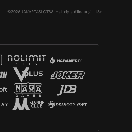
©2026 JAKARTASLOT88. Hak cipta dilindungi | 18+