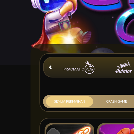
SEMUA PERMAINAN
CRASH GAME