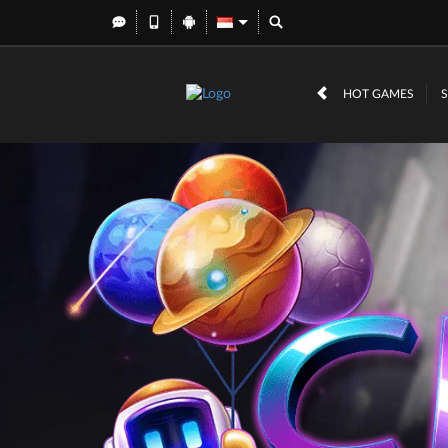
HOT GAMES