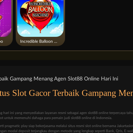
bo
Incredible Balloon Machine
baik Gampang Menang Agen Slot88 Online Hari Ini
s Slot Gacor Terbaik Gampang Men
 hari ini yang menyediakan layanan resmi sebagai agen slot88 online terpercaya tah
lot untuk memenuhi dahaga para pemain judi slot88 online di Indonesia.
rti pragmatic play siap bekerjasama melalui situs resmi slot online bernama Jakarta
engan modal deposit terjangkau dengan metode yang lengkap seperti Bank, Qris, E-wal