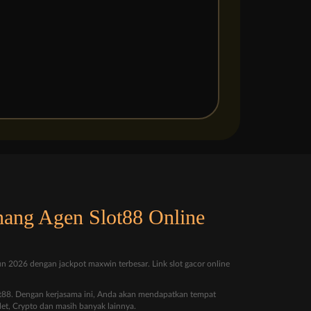
ang Agen Slot88 Online
un 2026 dengan jackpot maxwin terbesar. Link slot gacor online
slot88. Dengan kerjasama ini, Anda akan mendapatkan tempat
let, Crypto dan masih banyak lainnya.